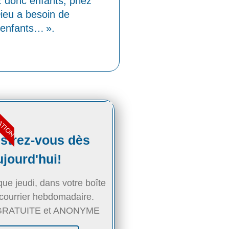
z donc enfants, priez
ieu a besoin de
e enfants… ».
ATION
strez-vous dès
ujourd'hui!
e jeudi, dans votre boîte
 courrier hebdomadaire.
n GRATUITE et ANONYME