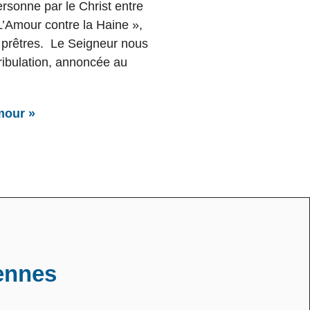
ersonne par le Christ entre
 L’Amour contre la Haine »,
s prêtres. Le Seigneur nous
tribulation, annoncée au
mour »
iennes