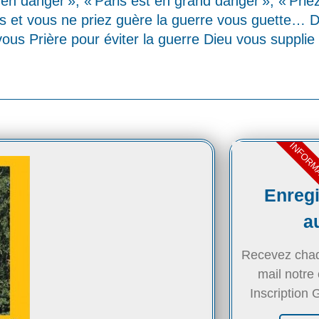
 en danger », « Paris est en grand danger », « Prie
es et vous ne priez guère la guerre vous guette… D
vous Prière pour éviter la guerre Dieu vous suppli
INFORM
Enregi
a
Recevez chaqu
mail notre
Inscriptio